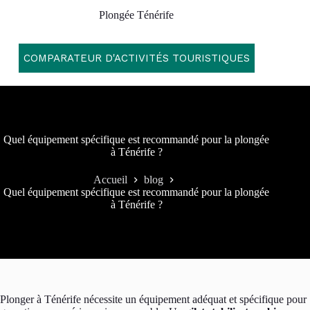
Passer
Plongée Ténérife
au
contenu
COMPARATEUR D'ACTIVITÉS TOURISTIQUES
Quel équipement spécifique est recommandé pour la plongée
à Ténérife ?
Accueil
blog
Quel équipement spécifique est recommandé pour la plongée
à Ténérife ?
Plonger à Ténérife nécessite un équipement adéquat et spécifique pour