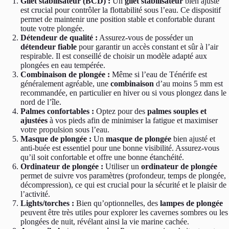
Gilet stabilisateur (BCD) :
Un
gilet stabilisateur
bien ajusté
est crucial pour contrôler la flottabilité sous l’eau. Ce dispositif
permet de maintenir une position stable et confortable durant
toute votre plongée.
Détendeur de qualité :
Assurez-vous de posséder un
détendeur fiable
pour garantir un accès constant et sûr à l’air
respirable. Il est conseillé de choisir un modèle adapté aux
plongées en eau tempérée.
Combinaison de plongée :
Même si l’eau de Ténérife est
généralement agréable, une
combinaison
d’au moins 5 mm est
recommandée, en particulier en hiver ou si vous plongez dans le
nord de l’île.
Palmes confortables :
Optez pour des
palmes souples et
ajustées
à vos pieds afin de minimiser la fatigue et maximiser
votre propulsion sous l’eau.
Masque de plongée :
Un
masque de plongée
bien ajusté et
anti-buée est essentiel pour une bonne visibilité. Assurez-vous
qu’il soit confortable et offre une bonne étanchéité.
Ordinateur de plongée :
Utiliser un
ordinateur de plongée
permet de suivre vos paramètres (profondeur, temps de plongée,
décompression), ce qui est crucial pour la sécurité et le plaisir de
l’activité.
Lights/torches :
Bien qu’optionnelles, des
lampes de plongée
peuvent être très utiles pour explorer les cavernes sombres ou les
plongées de nuit, révélant ainsi la vie marine cachée.