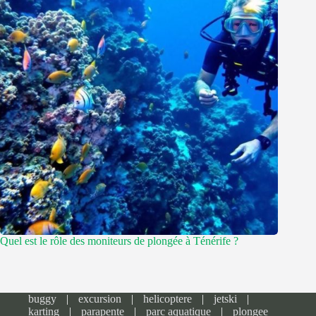
Quel est le rôle des moniteurs de plongée à Ténérife ?
buggy
excursion
helicoptere
jetski
karting
parapente
parc aquatique
plongee